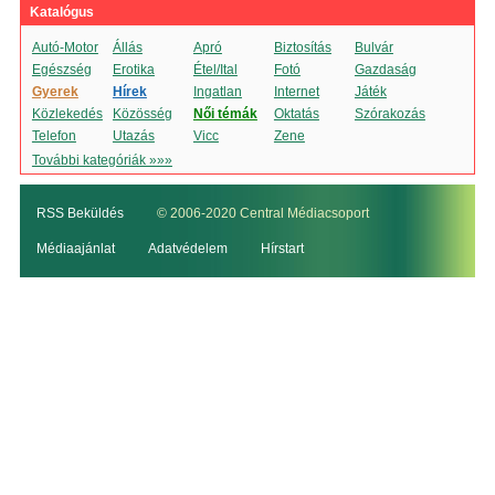
Katalógus
Autó-Motor
Állás
Apró
Biztosítás
Bulvár
Egészség
Erotika
Étel/Ital
Fotó
Gazdaság
Gyerek
Hírek
Ingatlan
Internet
Játék
Közlekedés
Közösség
Női témák
Oktatás
Szórakozás
Telefon
Utazás
Vicc
Zene
További kategóriák »»»
RSS Beküldés
© 2006-2020 Central Médiacsoport
Médiaajánlat
Adatvédelem
Hírstart