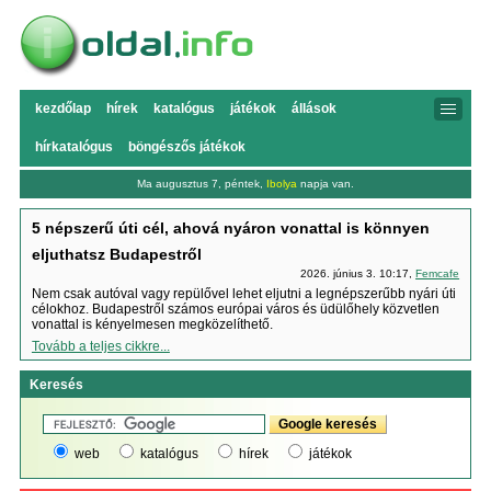
kezdőlap
hírek
katalógus
játékok
állások
hírkatalógus
böngészős játékok
Ma augusztus 7, péntek,
Ibolya
napja van.
5 népszerű úti cél, ahová nyáron vonattal is könnyen
eljuthatsz Budapestről
2026. június 3. 10:17,
Femcafe
Nem csak autóval vagy repülővel lehet eljutni a legnépszerűbb nyári úti
célokhoz. Budapestről számos európai város és üdülőhely közvetlen
vonattal is kényelmesen megközelíthető.
Tovább a teljes cikkre...
Keresés
web
katalógus
hírek
játékok