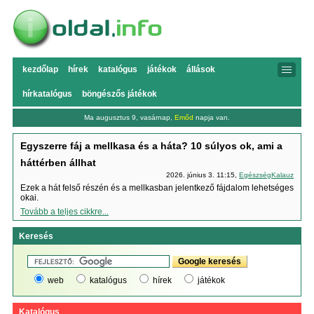
kezdőlap
hírek
katalógus
játékok
állások
hírkatalógus
böngészős játékok
Ma augusztus 9, vasárnap,
Emőd
napja van.
Egyszerre fáj a mellkasa és a háta? 10 súlyos ok, ami a
háttérben állhat
2026. június 3. 11:15,
EgészségKalauz
Ezek a hát felső részén és a mellkasban jelentkező fájdalom lehetséges
okai.
Tovább a teljes cikkre...
Keresés
web
katalógus
hírek
játékok
Katalógus