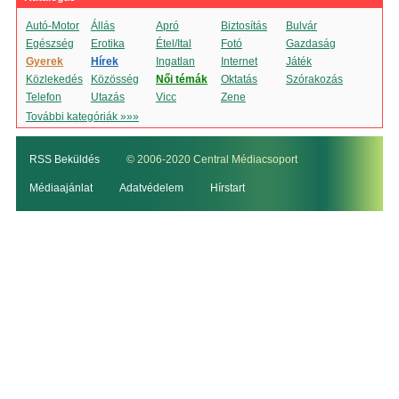
Autó-Motor
Állás
Apró
Biztosítás
Bulvár
Egészség
Erotika
Étel/Ital
Fotó
Gazdaság
Gyerek
Hírek
Ingatlan
Internet
Játék
Közlekedés
Közösség
Női témák
Oktatás
Szórakozás
Telefon
Utazás
Vicc
Zene
További kategóriák »»»
RSS Beküldés
© 2006-2020 Central Médiacsoport
Médiaajánlat
Adatvédelem
Hírstart