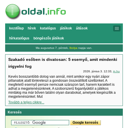
kezdőlap
hírek
katalógus
játékok
állások
hírkatalógus
böngészős játékok
Ma augusztus 7, péntek,
Ibolya
napja van.
Szakadó esőben is divatosan: 5 esernyő, amit mindenki
irigyelni fog
2026. június 3. 12:33,
in.hu
Kevés bosszantóbb dolog van annál, mint amikor egy nyári zápor
pillanatok alatt tönkreteszi a gondosan összeállított szettünket. A
megfelelő esernyő persze nemcsak szárazon tart, hanem karaktert is
adhat a megjelenésünknek. A szoborszerű fogantyúktól a játékos
mintákig ma már bőven találni olyan darabokat, amelyek kiegészítik a
megjelenésünket. Mut
Tovább a teljes cikkre...
Keresés