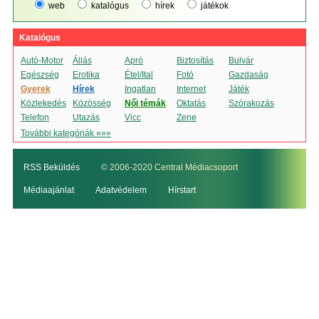
web
katalógus
hírek
játékok
Katalógus
Autó-Motor
Állás
Apró
Biztosítás
Bulvár
Egészség
Erotika
Étel/Ital
Fotó
Gazdaság
Gyerek
Hírek
Ingatlan
Internet
Játék
Közlekedés
Közösség
Női témák
Oktatás
Szórakozás
Telefon
Utazás
Vicc
Zene
További kategóriák »»»
RSS Beküldés
© 2006-2020 Central Médiacsoport
Médiaajánlat
Adatvédelem
Hírstart