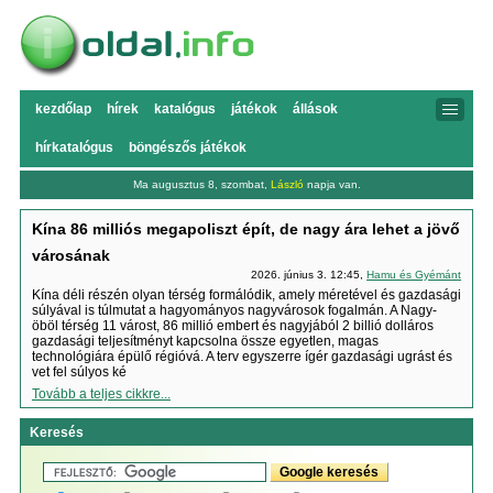
kezdőlap
hírek
katalógus
játékok
állások
hírkatalógus
böngészős játékok
Ma augusztus 8, szombat,
László
napja van.
Kína 86 milliós megapoliszt épít, de nagy ára lehet a jövő
városának
2026. június 3. 12:45,
Hamu és Gyémánt
Kína déli részén olyan térség formálódik, amely méretével és gazdasági
súlyával is túlmutat a hagyományos nagyvárosok fogalmán. A Nagy-
öböl térség 11 várost, 86 millió embert és nagyjából 2 billió dolláros
gazdasági teljesítményt kapcsolna össze egyetlen, magas
technológiára épülő régióvá. A terv egyszerre ígér gazdasági ugrást és
vet fel súlyos ké
Tovább a teljes cikkre...
Keresés