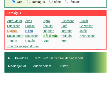
web
katalógus
hírek
játékok
Katalógus
Autó-Motor
Állás
Apró
Biztosítás
Bulvár
Egészség
Erotika
Étel/Ital
Fotó
Gazdaság
Gyerek
Hírek
Ingatlan
Internet
Játék
Közlekedés
Közösség
Női témák
Oktatás
Szórakozás
Telefon
Utazás
Vicc
Zene
További kategóriák »»»
RSS Beküldés
© 2006-2020 Central Médiacsoport
Médiaajánlat
Adatvédelem
Hírstart