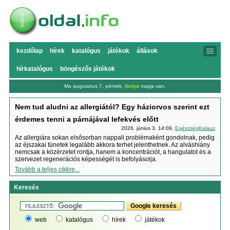
kezdőlap
hírek
katalógus
játékok
állások
hírkatalógus
böngészős játékok
Ma augusztus 7, péntek,
Ibolya
napja van.
Nem tud aludni az allergiától? Egy háziorvos szerint ezt
érdemes tenni a párnájával lefekvés előtt
2026. június 3. 14:09,
EgészségKalauz
Az allergiára sokan elsősorban nappali problémaként gondolnak, pedig
az éjszakai tünetek legalább akkora terhet jelenthetnek. Az alváshiány
nemcsak a közérzetet rontja, hanem a koncentrációt, a hangulatot és a
szervezet regenerációs képességét is befolyásolja.
Tovább a teljes cikkre...
Keresés
web
katalógus
hírek
játékok