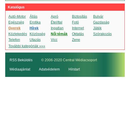
Katalógus
Autó-Motor
Állás
Apró
Biztosítás
Bulvár
Egészség
Erotika
Étel/Ital
Fotó
Gazdaság
Gyerek
Hírek
Ingatlan
Internet
Játék
Közlekedés
Közösség
Női témák
Oktatás
Szórakozás
Telefon
Utazás
Vicc
Zene
További kategóriák »»»
RSS Beküldés
© 2006-2020 Central Médiacsoport
Médiaajánlat
Adatvédelem
Hírstart