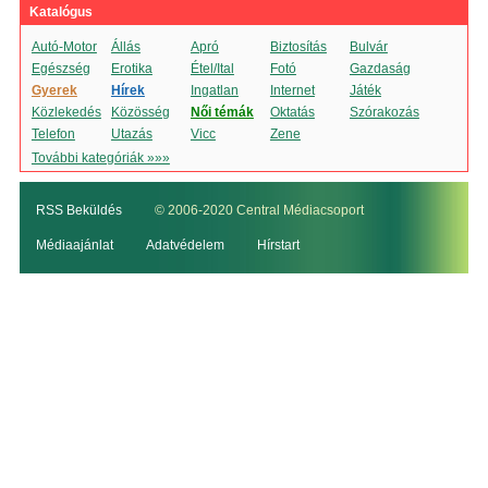
Katalógus
Autó-Motor
Állás
Apró
Biztosítás
Bulvár
Egészség
Erotika
Étel/Ital
Fotó
Gazdaság
Gyerek
Hírek
Ingatlan
Internet
Játék
Közlekedés
Közösség
Női témák
Oktatás
Szórakozás
Telefon
Utazás
Vicc
Zene
További kategóriák »»»
RSS Beküldés
© 2006-2020 Central Médiacsoport
Médiaajánlat
Adatvédelem
Hírstart