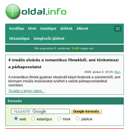
kezdőlap
hírek
katalógus
játékok
állások
hírkatalógus
böngészős játékok
Ma augusztus 9, vasárnap,
Emőd
napja van.
4 irreális elvárás a romantikus filmekből, ami tönkreteszi
a párkapcsolatot
2026. június 3. 15:15,
Bien
A romantikus filmek gyakran idealizált képet festenek a szerelemről, ami
könnyen irreális elvárásokat szülhet a valódi párkapcsolatokkal
szemben.
Tovább a teljes cikkre...
Keresés
web
katalógus
hírek
játékok