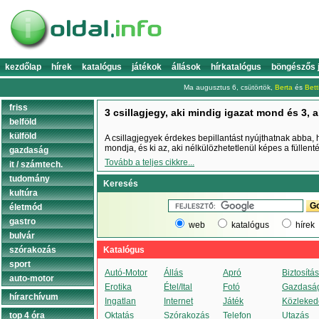
kezdőlap
hírek
katalógus
játékok
állások
hírkatalógus
böngészős 
Ma augusztus 6, csütörtök,
Berta
és
Bett
friss
3 csillagjegy, aki mindig igazat mond és 3, a
belföld
külföld
A csillagjegyek érdekes bepillantást nyújthatnak abba, h
mondja, és ki az, aki nélkülözhetetlenül képes a füllen
gazdaság
Tovább a teljes cikkre...
it / számtech.
tudomány
Keresés
kultúra
életmód
gastro
web
katalógus
hírek
bulvár
szórakozás
Katalógus
sport
Autó-Motor
Állás
Apró
Biztosítás
auto-motor
Erotika
Étel/Ital
Fotó
Gazdasá
hírarchívum
Ingatlan
Internet
Játék
Közleked
top 4 óra
Oktatás
Szórakozás
Telefon
Utazás