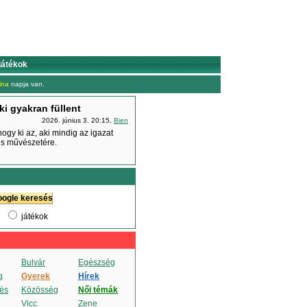
játékok
ina
napja van.
ki gyakran füllent
2026. június 3. 20:15,
Bien
ogy ki az, aki mindig az igazat
tés művészetére.
játékok
Bulvár
Egészség
g
Gyerek
Hírek
és
Közösség
Női témák
Vicc
Zene