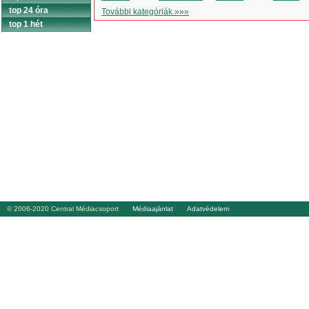
top 24 óra
További kategóriák »»»
top 1 hét
© 2006-2020 Central Médiacsoport
Médiaajánlat
Adatvédelem