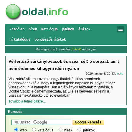
kezdőlap
hírek
katalógus
játékok
állások
hírkatalógus
böngészős játékok
Ma augusztus 8, szombat,
László
napja van.
Vérfertőző sárkánylovasok és szexi séf: 5 sorozat, amit
nem érdemes kihagyni idén nyáron
2026. június 3. 20:33,
in.hu
Visszatérő sikersorozatok, nagy finálék és friss premierek
gondoskodnak róla, hogy a legmelegebb napokon is legyen mihez
visszavonulni a kanapéra. Jön a Sárkányok házának folytatása, a
Doktor Szöszi előzménysorozata, az Elle és kedvenc séfjeink is
visszatérnek A mackó utolsó évadában.
Tovább a teljes cikkre...
Keresés
web
katalógus
hírek
játékok