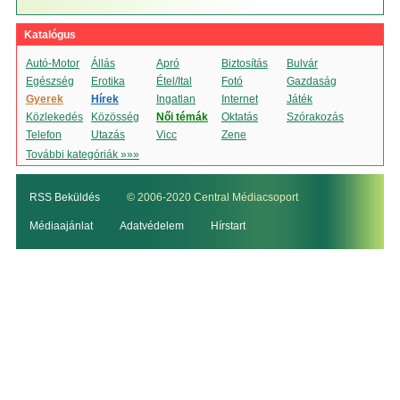
Katalógus
Autó-Motor
Állás
Apró
Biztosítás
Bulvár
Egészség
Erotika
Étel/Ital
Fotó
Gazdaság
Gyerek
Hírek
Ingatlan
Internet
Játék
Közlekedés
Közösség
Női témák
Oktatás
Szórakozás
Telefon
Utazás
Vicc
Zene
További kategóriák »»»
RSS Beküldés
© 2006-2020 Central Médiacsoport
Médiaajánlat
Adatvédelem
Hírstart