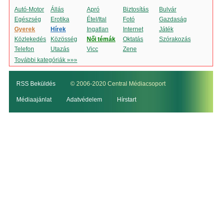
Autó-Motor
Állás
Apró
Biztosítás
Bulvár
Egészség
Erotika
Étel/Ital
Fotó
Gazdaság
Gyerek
Hírek
Ingatlan
Internet
Játék
Közlekedés
Közösség
Női témák
Oktatás
Szórakozás
Telefon
Utazás
Vicc
Zene
További kategóriák »»»
RSS Beküldés
© 2006-2020 Central Médiacsoport
Médiaajánlat
Adatvédelem
Hírstart