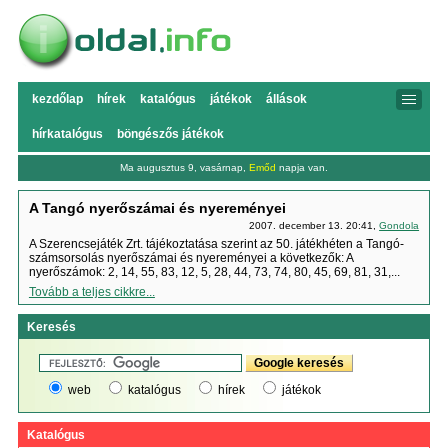
kezdőlap
hírek
katalógus
játékok
állások
hírkatalógus
böngészős játékok
Ma augusztus 9, vasárnap,
Emőd
napja van.
A Tangó nyerőszámai és nyereményei
2007. december 13. 20:41,
Gondola
A Szerencsejáték Zrt. tájékoztatása szerint az 50. játékhéten a Tangó-
számsorsolás nyerőszámai és nyereményei a következők: A
nyerőszámok: 2, 14, 55, 83, 12, 5, 28, 44, 73, 74, 80, 45, 69, 81, 31,...
Tovább a teljes cikkre...
Keresés
web
katalógus
hírek
játékok
Katalógus