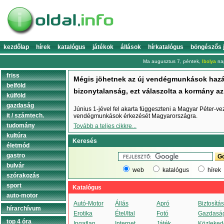
kezdőlap
hírek
katalógus
játékok
állások
hírkatalógus
böngészős 
Ma augusztus 7, péntek,
Ibolya
nap
friss
Mégis jöhetnek az új vendégmunkások haz
belföld
bizonytalanság, ezt válaszolta a kormány az í
külföld
gazdaság
Június 1-jével fel akarta függeszteni a Magyar Péter-ve
it / számtech.
vendégmunkások érkezését Magyarországra.
tudomány
Tovább a teljes cikkre...
kultúra
Keresés
életmód
gastro
bulvár
web
katalógus
hírek
szórakozás
sport
Katalógus
auto-motor
Autó-Motor
Állás
Apró
Biztosítás
hírarchívum
Erotika
Étel/Ital
Fotó
Gazdasá
top 4 óra
Ingatlan
Internet
Játék
Közleked