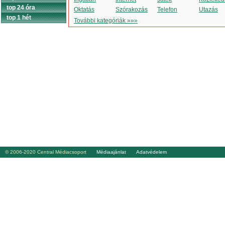
top 24 óra
Oktatás
Szórakozás
Telefon
Utazás
top 1 hét
További kategóriák »»»
© 2006-2020 Central Médiacsoport
Médiaajánlat
Adatvédelem