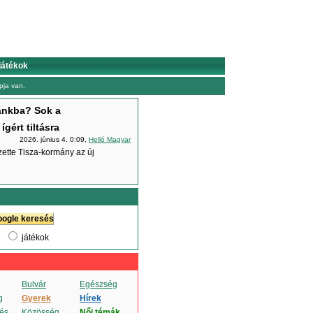
játékok
ja van.
ánkba? Sok a
gért tiltásra
2026. június 4. 0:09,
Helló Magyar
zette Tisza-kormány az új
játékok
Bulvár
Egészség
g
Gyerek
Hírek
és
Közösség
Női témák