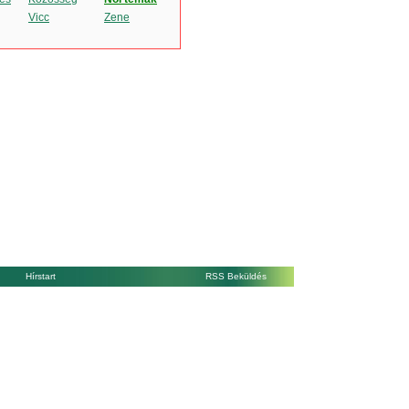
Vicc
Zene
Hírstart
RSS Beküldés