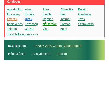
Katalógus
Autó-Motor
Állás
Apró
Biztosítás
Bulvár
Egészség
Erotika
Étel/Ital
Fotó
Gazdaság
Gyerek
Hírek
Ingatlan
Internet
Játék
Közlekedés
Közösség
Női témák
Oktatás
Szórakozás
Telefon
Utazás
Vicc
Zene
További kategóriák »»»
RSS Beküldés
© 2006-2020 Central Médiacsoport
Médiaajánlat
Adatvédelem
Hírstart