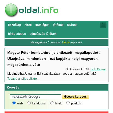
kezdőlap
hírek
katalógus
játékok
állások
hírkatalógus
böngészős játékok
Ma augusztus 8, szombat,
László
napja van.
Magyar Péter bombahírrel jelentkezett: megállapodott
Ukrajnával mindenben – ezt kapják a helyi magyarok,
megszűnhet a vétó
2026. június 4. 0:13,
Helló Magyar
Megindulhat Ukrajna EU-csatlakozása - vége a magyar vétónak?
Tovább a teljes cikkre...
Keresés
web
katalógus
hírek
játékok