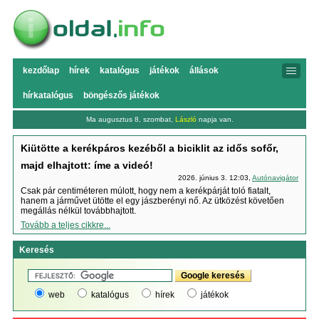
kezdőlap
hírek
katalógus
játékok
állások
hírkatalógus
böngészős játékok
Ma augusztus 8, szombat,
László
napja van.
Kiütötte a kerékpáros kezéből a biciklit az idős sofőr,
majd elhajtott: íme a videó!
2026. június 3. 12:03,
Autónavigátor
Csak pár centiméteren múlott, hogy nem a kerékpárját toló fiatalt,
hanem a járművet ütötte el egy jászberényi nő. Az ütközést követően
megállás nélkül továbbhajtott.
Tovább a teljes cikkre...
Keresés
web
katalógus
hírek
játékok