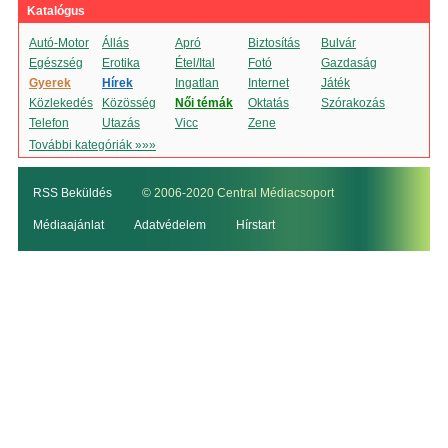
Katalógus
Autó-Motor
Állás
Apró
Biztosítás
Bulvár
Egészség
Erotika
Étel/Ital
Fotó
Gazdaság
Gyerek
Hírek
Ingatlan
Internet
Játék
Közlekedés
Közösség
Női témák
Oktatás
Szórakozás
Telefon
Utazás
Vicc
Zene
További kategóriák »»»
RSS Beküldés
© 2006-2020 Central Médiacsoport
Médiaajánlat
Adatvédelem
Hírstart