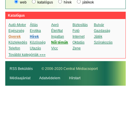
web
katalógus
hírek
játékok
Katalógus
Autó-Motor
Állás
Apró
Biztosítás
Bulvár
Egészség
Erotika
Étel/Ital
Fotó
Gazdaság
Gyerek
Hírek
Ingatlan
Internet
Játék
Közlekedés
Közösség
Női témák
Oktatás
Szórakozás
Telefon
Utazás
Vicc
Zene
További kategóriák »»»
RSS Beküldés
© 2006-2020 Central Médiacsoport
Médiaajánlat
Adatvédelem
Hírstart