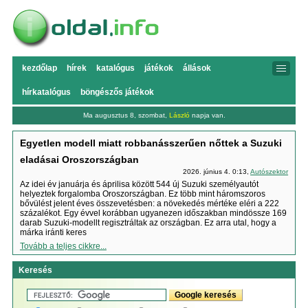
kezdőlap
hírek
katalógus
játékok
állások
hírkatalógus
böngészős játékok
Ma augusztus 8, szombat,
László
napja van.
Egyetlen modell miatt robbanásszerűen nőttek a Suzuki
eladásai Oroszországban
2026. június 4. 0:13,
Autószektor
Az idei év januárja és áprilisa között 544 új Suzuki személyautót
helyeztek forgalomba Oroszországban. Ez több mint háromszoros
bővülést jelent éves összevetésben: a növekedés mértéke eléri a 222
százalékot. Egy évvel korábban ugyanezen időszakban mindössze 169
darab Suzuki-modellt regisztráltak az országban. Ez arra utal, hogy a
márka iránti keres
Tovább a teljes cikkre...
Keresés