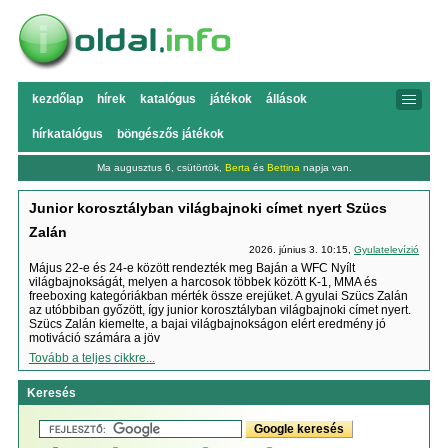
kezdőlap
hírek
katalógus
játékok
állások
hírkatalógus
böngészős játékok
Ma augusztus 6, csütörtök,
Berta
és
Bettina
napja van.
Junior korosztályban világbajnoki címet nyert Szücs
Zalán
2026. június 3. 10:15,
Gyulatelevízió
Május 22-e és 24-e között rendezték meg Baján a WFC Nyílt
világbajnokságát, melyen a harcosok többek között K-1, MMA és
freeboxing kategóriákban mérték össze erejüket. A gyulai Szücs Zalán
az utóbbiban győzött, így junior korosztályban világbajnoki címet nyert.
Szücs Zalán kiemelte, a bajai világbajnokságon elért eredmény jó
motiváció számára a jöv
Tovább a teljes cikkre...
Keresés