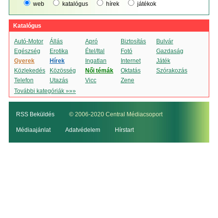
web
katalógus
hírek
játékok
Katalógus
Autó-Motor
Állás
Apró
Biztosítás
Bulvár
Egészség
Erotika
Étel/Ital
Fotó
Gazdaság
Gyerek
Hírek
Ingatlan
Internet
Játék
Közlekedés
Közösség
Női témák
Oktatás
Szórakozás
Telefon
Utazás
Vicc
Zene
További kategóriák »»»
RSS Beküldés
© 2006-2020 Central Médiacsoport
Médiaajánlat
Adatvédelem
Hírstart