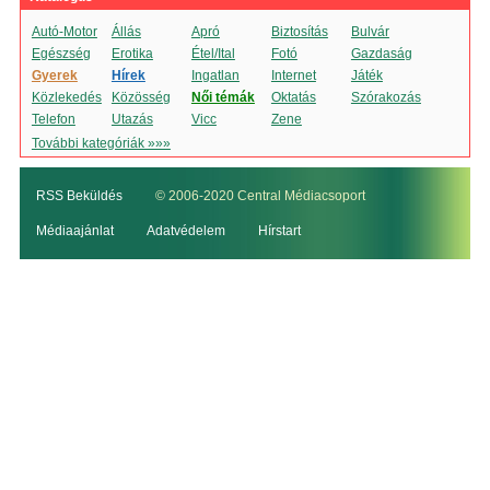
Autó-Motor
Állás
Apró
Biztosítás
Bulvár
Egészség
Erotika
Étel/Ital
Fotó
Gazdaság
Gyerek
Hírek
Ingatlan
Internet
Játék
Közlekedés
Közösség
Női témák
Oktatás
Szórakozás
Telefon
Utazás
Vicc
Zene
További kategóriák »»»
RSS Beküldés
© 2006-2020 Central Médiacsoport
Médiaajánlat
Adatvédelem
Hírstart