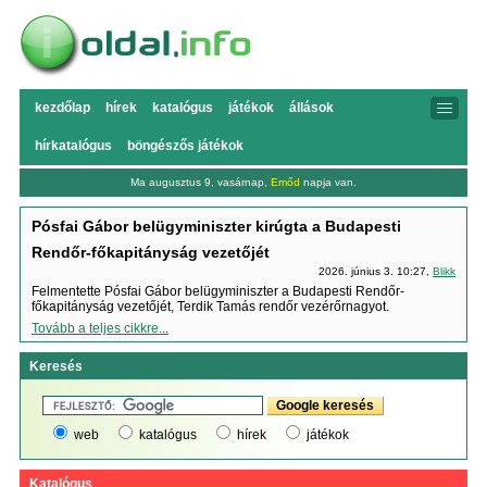
kezdőlap
hírek
katalógus
játékok
állások
hírkatalógus
böngészős játékok
Ma augusztus 9, vasárnap,
Emőd
napja van.
Pósfai Gábor belügyminiszter kirúgta a Budapesti
Rendőr-főkapitányság vezetőjét
2026. június 3. 10:27,
Blikk
Felmentette Pósfai Gábor belügyminiszter a Budapesti Rendőr-
főkapitányság vezetőjét, Terdik Tamás rendőr vezérőrnagyot.
Tovább a teljes cikkre...
Keresés
web
katalógus
hírek
játékok
Katalógus