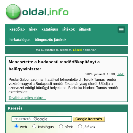
kezdőlap
hírek
katalógus
játékok
állások
hírkatalógus
böngészős játékok
Ma augusztus 8, szombat,
László
napja van.
Menesztette a budapesti rendőrfőkapitányt a
belügyminiszter
2026. június 3. 10:39,
SzMo
Pósfai Gábor azonnali hatállyal felmentette dr. Terdik Tamás rendőr
vezérőrnagyot a Budapesti rendőr-főkapitányság éléről. Utódja a
szervezet eddigi bűnügyi helyettese, Baricska Norbert Tamás rendőr
ezredes lett.
Tovább a teljes cikkre...
Keresés
web
katalógus
hírek
játékok