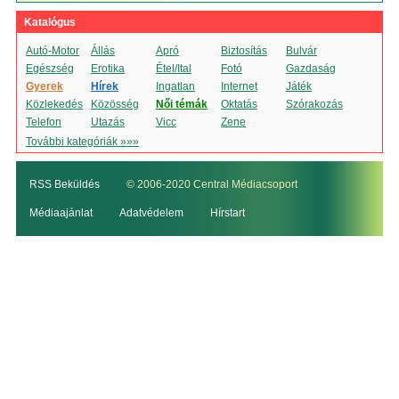
Katalógus
Autó-Motor
Állás
Apró
Biztosítás
Bulvár
Egészség
Erotika
Étel/Ital
Fotó
Gazdaság
Gyerek
Hírek
Ingatlan
Internet
Játék
Közlekedés
Közösség
Női témák
Oktatás
Szórakozás
Telefon
Utazás
Vicc
Zene
További kategóriák »»»
RSS Beküldés
© 2006-2020 Central Médiacsoport
Médiaajánlat
Adatvédelem
Hírstart