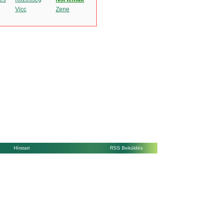
Vicc
Zene
Hírstart
RSS Beküldés