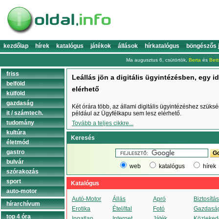
kezdőlap
hírek
katalógus
játékok
állások
hírkatalógus
böngészős 
Ma augusztus 6, csütörtök,
Berta
és
Bett
friss
Leállás jön a digitális ügyintézésben, egy 
belföld
elérhető
külföld
gazdaság
Két órára több, az állami digitális ügyintézéshez szüksé
it / számtech.
például az Ügyfélkapu sem lesz elérhető.
tudomány
Tovább a teljes cikkre...
kultúra
Keresés
életmód
gastro
bulvár
web
katalógus
hírek
szórakozás
sport
Katalógus
auto-motor
Autó-Motor
Állás
Apró
Biztosítás
hírarchívum
Erotika
Étel/Ital
Fotó
Gazdasá
top 4 óra
Ingatlan
Internet
Játék
Közleked