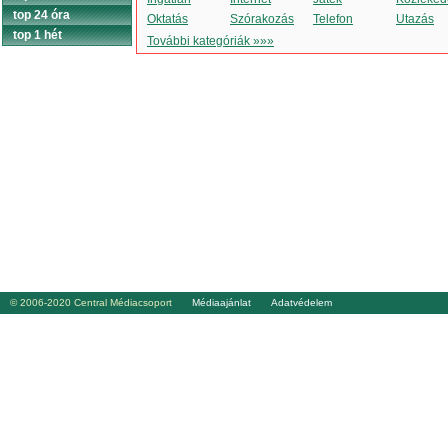
top 24 óra
Oktatás
Szórakozás
Telefon
Utazás
top 1 hét
További kategóriák »»»
© 2006-2020 Central Médiacsoport
Médiaajánlat
Adatvédelem