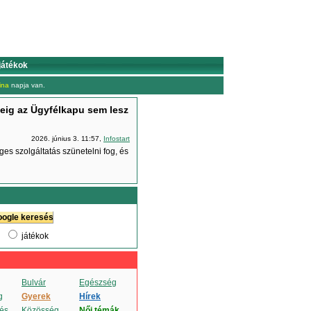
játékok
ina
napja van.
ideig az Ügyfélkapu sem lesz
2026. június 3. 11:57,
Infostart
ges szolgáltatás szünetelni fog, és
játékok
Bulvár
Egészség
g
Gyerek
Hírek
és
Közösség
Női témák