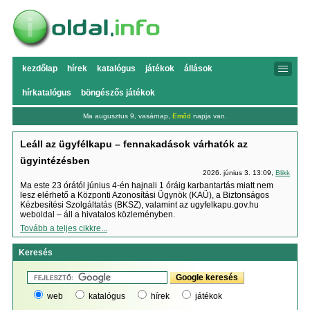
kezdőlap
hírek
katalógus
játékok
állások
hírkatalógus
böngészős játékok
Ma augusztus 9, vasárnap,
Emőd
napja van.
Leáll az ügyfélkapu – fennakadások várhatók az
ügyintézésben
2026. június 3. 13:09,
Blikk
Ma este 23 órától június 4-én hajnali 1 óráig karbantartás miatt nem
lesz elérhető a Központi Azonosítási Ügynök (KAÜ), a Biztonságos
Kézbesítési Szolgáltatás (BKSZ), valamint az ugyfelkapu.gov.hu
weboldal – áll a hivatalos közleményben.
Tovább a teljes cikkre...
Keresés
web
katalógus
hírek
játékok