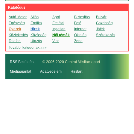
Katalógus
Autó-Motor
Állás
Apró
Biztosítás
Bulvár
Egészség
Erotika
Étel/Ital
Fotó
Gazdaság
Gyerek
Hírek
Ingatlan
Internet
Játék
Közlekedés
Közösség
Női témák
Oktatás
Szórakozás
Telefon
Utazás
Vicc
Zene
További kategóriák »»»
RSS Beküldés
© 2006-2020 Central Médiacsoport
Médiaajánlat
Adatvédelem
Hírstart