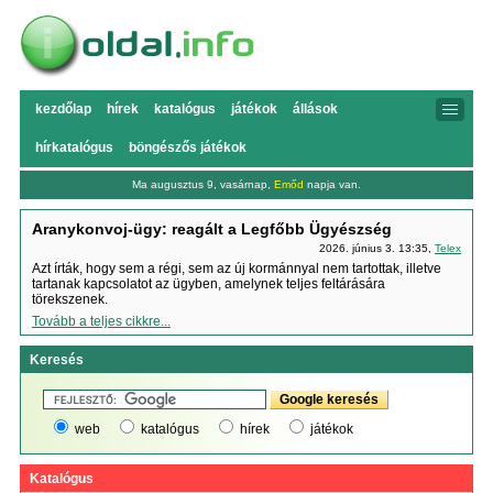
kezdőlap
hírek
katalógus
játékok
állások
hírkatalógus
böngészős játékok
Ma augusztus 9, vasárnap,
Emőd
napja van.
Aranykonvoj-ügy: reagált a Legfőbb Ügyészség
2026. június 3. 13:35,
Telex
Azt írták, hogy sem a régi, sem az új kormánnyal nem tartottak, illetve
tartanak kapcsolatot az ügyben, amelynek teljes feltárására
törekszenek.
Tovább a teljes cikkre...
Keresés
web
katalógus
hírek
játékok
Katalógus