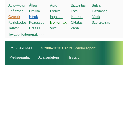
Autó-Motor
Állás
Apró
Biztosítás
Bulvár
Egészség
Erotika
Étel/Ital
Fotó
Gazdaság
Gyerek
Hírek
Ingatlan
Internet
Játék
Közlekedés
Közösség
Női témák
Oktatás
Szórakozás
Telefon
Utazás
Vicc
Zene
További kategóriák »»»
RSS Beküldés
© 2006-2020 Central Médiacsoport
Médiaajánlat
Adatvédelem
Hírstart