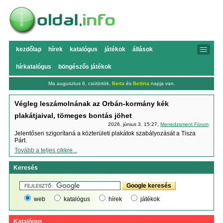
kezdőlap
hírek
katalógus
játékok
állások
hírkatalógus
böngészős játékok
Ma augusztus 6, csütörtök,
Berta
és
Bettina
napja van.
Végleg leszámolnának az Orbán-kormány kék
plakátjaival, tömeges bontás jöhet
2026. június 3. 15:27,
Menedzsment Fórum
Jelentősen szigorítaná a közterületi plakátok szabályozását a Tisza
Párt.
Tovább a teljes cikkre...
Keresés
web
katalógus
hírek
játékok
Katalógus