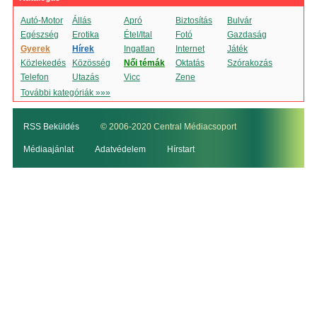
Autó-Motor
Állás
Apró
Biztosítás
Bulvár
Egészség
Erotika
Étel/Ital
Fotó
Gazdaság
Gyerek
Hírek
Ingatlan
Internet
Játék
Közlekedés
Közösség
Női témák
Oktatás
Szórakozás
Telefon
Utazás
Vicc
Zene
További kategóriák »»»
RSS Beküldés
© 2006-2020 Central Médiacsoport
Médiaajánlat
Adatvédelem
Hírstart