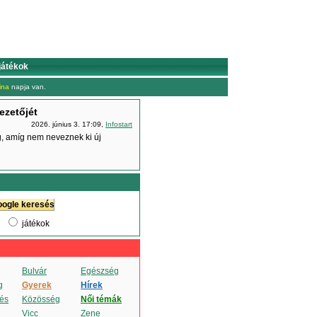
játékok
ina
napja van.
ezetőjét
2026. június 3. 17:09,
Infostart
dig, amíg nem neveznek ki új
játékok
Bulvár
Egészség
g
Gyerek
Hírek
és
Közösség
Női témák
Vicc
Zene