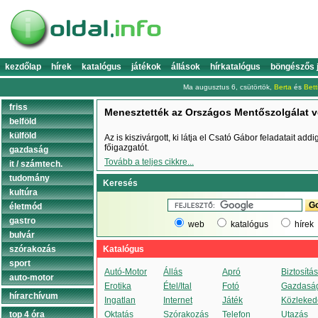
kezdőlap
hírek
katalógus
játékok
állások
hírkatalógus
böngészős 
Ma augusztus 6, csütörtök,
Berta
és
Bett
friss
Menesztették az Országos Mentőszolgálat v
belföld
külföld
Az is kiszivárgott, ki látja el Csató Gábor feladatait ad
főigazgatót.
gazdaság
Tovább a teljes cikkre...
it / számtech.
tudomány
Keresés
kultúra
életmód
gastro
web
katalógus
hírek
bulvár
szórakozás
Katalógus
sport
Autó-Motor
Állás
Apró
Biztosítás
auto-motor
Erotika
Étel/Ital
Fotó
Gazdasá
hírarchívum
Ingatlan
Internet
Játék
Közleked
top 4 óra
Oktatás
Szórakozás
Telefon
Utazás