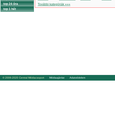
top 24 óra
További kategóriák »»»
top 1 hét
© 2006-2020 Central Médiacsoport
Médiaajánlat
Adatvédelem