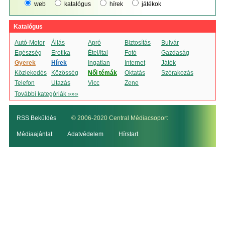
web
katalógus
hírek
játékok
Katalógus
Autó-Motor
Állás
Apró
Biztosítás
Bulvár
Egészség
Erotika
Étel/Ital
Fotó
Gazdaság
Gyerek
Hírek
Ingatlan
Internet
Játék
Közlekedés
Közösség
Női témák
Oktatás
Szórakozás
Telefon
Utazás
Vicc
Zene
További kategóriák »»»
RSS Beküldés
© 2006-2020 Central Médiacsoport
Médiaajánlat
Adatvédelem
Hírstart