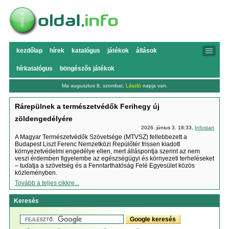
kezdőlap
hírek
katalógus
játékok
állások
hírkatalógus
böngészős játékok
Ma augusztus 8, szombat,
László
napja van.
Rárepülnek a természetvédők Ferihegy új
zöldengedélyére
2026. június 3. 18:33,
Infostart
A Magyar Természetvédők Szövetsége (MTVSZ) fellebbezett a
Budapest Liszt Ferenc Nemzetközi Repülőtér frissen kiadott
környezetvédelmi engedélye ellen, mert álláspontja szerint az nem
veszi érdemben figyelembe az egészségügyi és környezeti terheléseket
– tudatja a szövetség és a Fenntarthatóság Felé Egyesület közös
közleményben.
Tovább a teljes cikkre...
Keresés