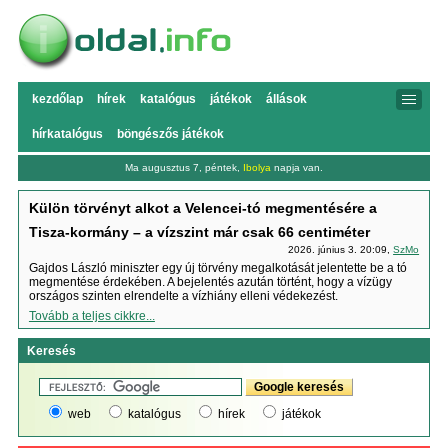
kezdőlap
hírek
katalógus
játékok
állások
hírkatalógus
böngészős játékok
Ma augusztus 7, péntek,
Ibolya
napja van.
Külön törvényt alkot a Velencei-tó megmentésére a
Tisza-kormány – a vízszint már csak 66 centiméter
2026. június 3. 20:09,
SzMo
Gajdos László miniszter egy új törvény megalkotását jelentette be a tó
megmentése érdekében. A bejelentés azután történt, hogy a vízügy
országos szinten elrendelte a vízhiány elleni védekezést.
Tovább a teljes cikkre...
Keresés
web
katalógus
hírek
játékok