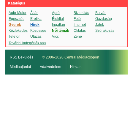
Katalógus
Autó-Motor
Állás
Apró
Biztosítás
Bulvár
Egészség
Erotika
Étel/Ital
Fotó
Gazdaság
Gyerek
Hírek
Ingatlan
Internet
Játék
Közlekedés
Közösség
Női témák
Oktatás
Szórakozás
Telefon
Utazás
Vicc
Zene
További kategóriák »»»
RSS Beküldés
© 2006-2020 Central Médiacsoport
Médiaajánlat
Adatvédelem
Hírstart