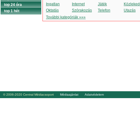
Ingatlan
Internet
Játék
Közleked
top 24 óra
Oktatás
Szórakozás
Telefon
Utazás
top 1 hét
További kategóriák »»»
© 2006-2020 Central Médiacsoport
Médiaajánlat
Adatvédelem