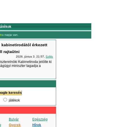
játékok
ina
napja van.
 kabinetirodától érkezett
l rajtaütni
2026. június 3. 21:57,
SzMo
zterelnöki Kabinetiroda jelölte ki
ságügyi miniszter tagadja a
játékok
Bulvár
Egészség
g
Gyerek
Hírek