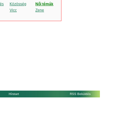
és
Közösség
Női témák
Vicc
Zene
Hírstart
RSS Beküldés