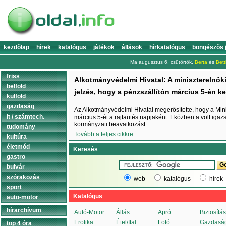
kezdőlap
hírek
katalógus
játékok
állások
hírkatalógus
böngészős 
Ma augusztus 6, csütörtök,
Berta
és
Bett
friss
Alkotmányvédelmi Hivatal: A miniszterelnöki
belföld
jelzés, hogy a pénzszállítón március 5-én kel
külföld
gazdaság
Az Alkotmányvédelmi Hivatal megerősítette, hogy a Minis
it / számtech.
március 5-ét a rajtaütés napjaként. Eközben a volt igaz
kormányzati beavatkozást.
tudomány
Tovább a teljes cikkre...
kultúra
életmód
Keresés
gastro
bulvár
szórakozás
web
katalógus
hírek
sport
Katalógus
auto-motor
hírarchívum
Autó-Motor
Állás
Apró
Biztosítás
Erotika
Étel/Ital
Fotó
Gazdasá
top 4 óra