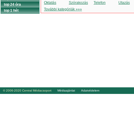
Oktatás
Szórakozás
Telefon
Utazás
top 24 óra
További kategóriák »»»
top 1 hét
© 2006-2020 Central Médiacsoport
Médiaajánlat
Adatvédelem