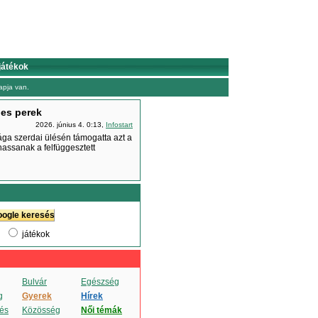
játékok
pja van.
les perek
2026. június 4. 0:13,
Infostart
ga szerdai ülésén támogatta azt a
hassanak a felfüggesztett
játékok
Bulvár
Egészség
g
Gyerek
Hírek
és
Közösség
Női témák