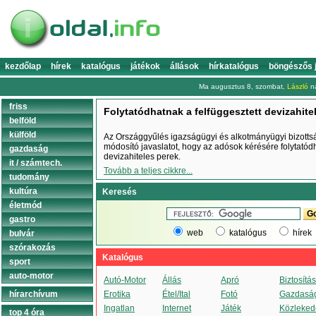
kezdőlap
hírek
katalógus
játékok
állások
hírkatalógus
böngészős 
Ma augusztus 8, szombat,
László
na
friss
Folytatódhatnak a felfüggesztett devizahite
belföld
külföld
Az Országgyűlés igazságügyi és alkotmányügyi bizottsá
módosító javaslatot, hogy az adósok kérésére folytatód
gazdaság
devizahiteles perek.
it / számtech.
Tovább a teljes cikkre...
tudomány
kultúra
Keresés
életmód
gastro
web
katalógus
hírek
bulvár
szórakozás
Katalógus
sport
auto-motor
Autó-Motor
Állás
Apró
Biztosítás
hírarchívum
Erotika
Étel/Ital
Fotó
Gazdasá
Ingatlan
Internet
Játék
Közleked
top 4 óra