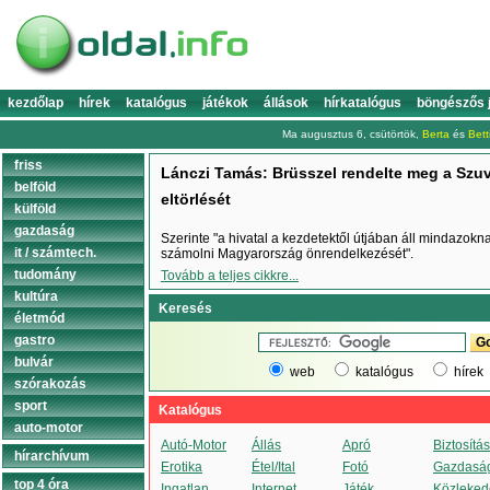
kezdőlap
hírek
katalógus
játékok
állások
hírkatalógus
böngészős 
Ma augusztus 6, csütörtök,
Berta
és
Bett
friss
Lánczi Tamás: Brüsszel rendelte meg a Szuv
belföld
eltörlését
külföld
gazdaság
Szerinte "a hivatal a kezdetektől útjában áll mindazokn
it / számtech.
számolni Magyarország önrendelkezését".
tudomány
Tovább a teljes cikkre...
kultúra
Keresés
életmód
gastro
bulvár
web
katalógus
hírek
szórakozás
sport
Katalógus
auto-motor
Autó-Motor
Állás
Apró
Biztosítás
hírarchívum
Erotika
Étel/Ital
Fotó
Gazdasá
top 4 óra
Ingatlan
Internet
Játék
Közleked