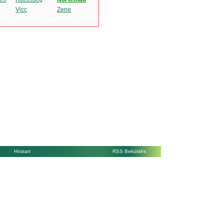
Vicc
Zene
Hírstart
RSS Beküldés