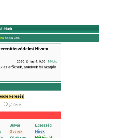
játékok
ina
napja van.
erenitásvédelmi Hivatal
2026. június 4. 0:09,
444.hu
ak az erőknek, amelyek fel akarják
játékok
Bulvár
Egészség
g
Gyerek
Hírek
és
Közösség
Női témák