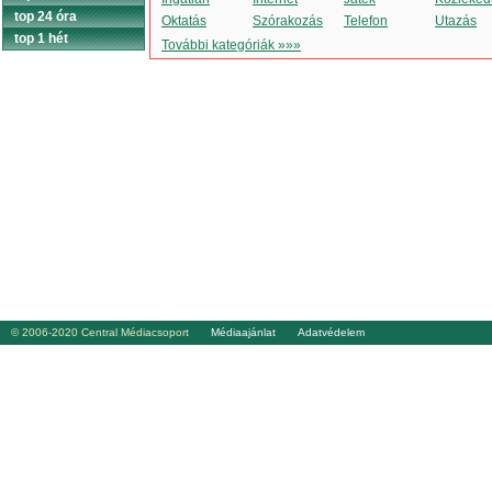
top 24 óra
Oktatás
Szórakozás
Telefon
Utazás
top 1 hét
További kategóriák »»»
© 2006-2020 Central Médiacsoport
Médiaajánlat
Adatvédelem