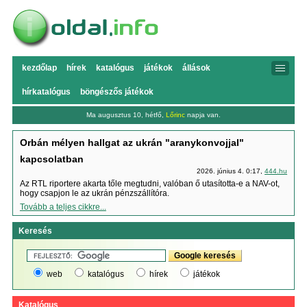
kezdőlap
hírek
katalógus
játékok
állások
hírkatalógus
böngészős játékok
Ma augusztus 10, hétfő,
Lőrinc
napja van.
Orbán mélyen hallgat az ukrán "aranykonvojjal"
kapcsolatban
2026. június 4. 0:17,
444.hu
Az RTL riportere akarta tőle megtudni, valóban ő utasította-e a NAV-ot,
hogy csapjon le az ukrán pénzszállítóra.
Tovább a teljes cikkre...
Keresés
web
katalógus
hírek
játékok
Katalógus