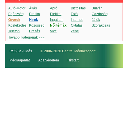
Autó-Motor
Állás
Apró
Biztosítás
Bulvár
Egészség
Erotika
Étel/Ital
Fotó
Gazdaság
Gyerek
Hírek
Ingatlan
Internet
Játék
Közlekedés
Közösség
Női témák
Oktatás
Szórakozás
Telefon
Utazás
Vicc
Zene
További kategóriák »»»
RSS Beküldés
© 2006-2020 Central Médiacsoport
Médiaajánlat
Adatvédelem
Hírstart