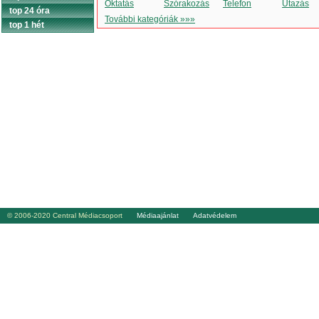
Oktatás
Szórakozás
Telefon
Utazás
top 24 óra
További kategóriák »»»
top 1 hét
© 2006-2020 Central Médiacsoport
Médiaajánlat
Adatvédelem