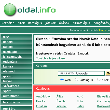
kezdőlap
hírek
katalógus
játékok
állások
hírkatalógus
böngészős 
Ma augusztus 7, péntek,
Ibolya
nap
friss
Skrabski Fruzsina szerint Novák Katalin n
belföld
bűntársainak kegyelmet adni, de ő lobbizott
külföld
gazdaság
Megkereste a sértett Csintalan Sándort.
it / számtech.
Tovább a teljes cikkre...
tudomány
Keresés
kultúra
életmód
gastro
web
katalógus
hírek
bulvár
szórakozás
Katalógus
sport
auto-motor
Autó-Motor
Állás
Apró
Biztosítás
Erotika
Étel/Ital
Fotó
Gazdasá
hírarchívum
Ingatlan
Internet
Játék
Közleked
top 4 óra