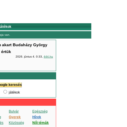
játékok
ja van.
em akart Budaházy György
 értük
2026. június 4. 0:33,
444.hu
játékok
Bulvár
Egészség
g
Gyerek
Hírek
és
Közösség
Női témák