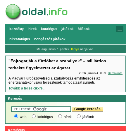
kezdőlap
hírek
katalógus
játékok
állások
hírkatalógus
böngészős játékok
Ma augusztus 7, péntek,
Ibolya
napja van.
"Fojtogatják a fürdőket a szabályok" – milliárdos
terhekre figyelmeztet az ágazat
2026. június 4. 0:09,
Demokrata
A Magyar Fürdőszövetség a szabályozás enyhítését és az
energiahatékonysági fejlesztések támogatását sürgeti.
Tovább a teljes cikkre...
Keresés
web
katalógus
hírek
játékok
Katalógus