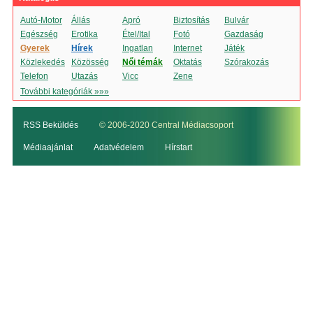
Autó-Motor
Állás
Apró
Biztosítás
Bulvár
Egészség
Erotika
Étel/Ital
Fotó
Gazdaság
Gyerek
Hírek
Ingatlan
Internet
Játék
Közlekedés
Közösség
Női témák
Oktatás
Szórakozás
Telefon
Utazás
Vicc
Zene
További kategóriák »»»
RSS Beküldés
© 2006-2020 Central Médiacsoport
Médiaajánlat
Adatvédelem
Hírstart