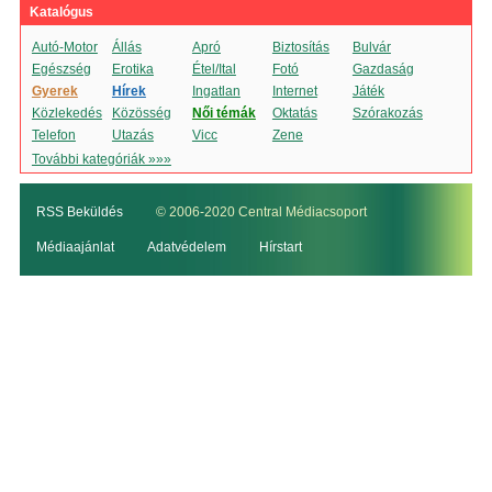
Katalógus
Autó-Motor
Állás
Apró
Biztosítás
Bulvár
Egészség
Erotika
Étel/Ital
Fotó
Gazdaság
Gyerek
Hírek
Ingatlan
Internet
Játék
Közlekedés
Közösség
Női témák
Oktatás
Szórakozás
Telefon
Utazás
Vicc
Zene
További kategóriák »»»
RSS Beküldés
© 2006-2020 Central Médiacsoport
Médiaajánlat
Adatvédelem
Hírstart