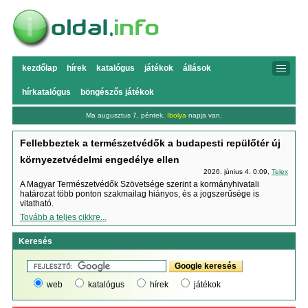
kezdőlap
hírek
katalógus
játékok
állások
hírkatalógus
böngészős játékok
Ma augusztus 7, péntek,
Ibolya
napja van.
Fellebbeztek a természetvédők a budapesti repülőtér új
környezetvédelmi engedélye ellen
2026. június 4. 0:09,
Telex
A Magyar Természetvédők Szövetsége szerint a kormányhivatali
határozat több ponton szakmailag hiányos, és a jogszerűsége is
vitatható.
Tovább a teljes cikkre...
Keresés
web
katalógus
hírek
játékok