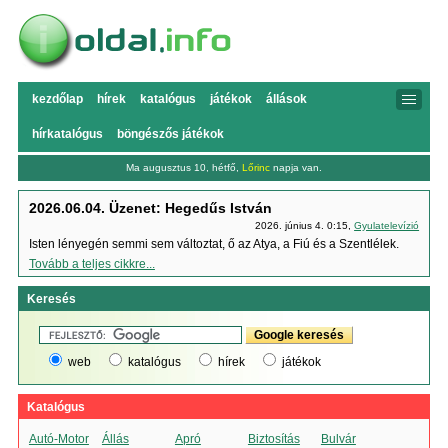
kezdőlap
hírek
katalógus
játékok
állások
hírkatalógus
böngészős játékok
Ma augusztus 10, hétfő,
Lőrinc
napja van.
2026.06.04. Üzenet: Hegedűs István
2026. június 4. 0:15,
Gyulatelevízió
Isten lényegén semmi sem változtat, ő az Atya, a Fiú és a Szentlélek.
Tovább a teljes cikkre...
Keresés
web
katalógus
hírek
játékok
Katalógus
Autó-Motor
Állás
Apró
Biztosítás
Bulvár