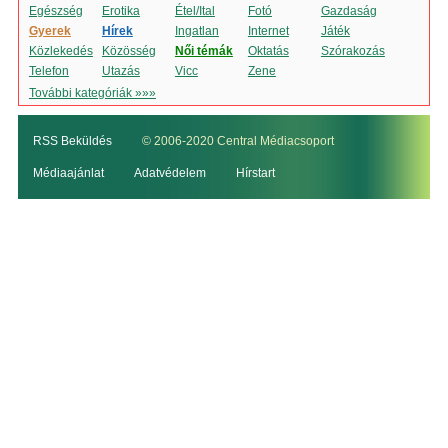
Egészség
Erotika
Étel/Ital
Fotó
Gazdaság
Gyerek
Hírek
Ingatlan
Internet
Játék
Közlekedés
Közösség
Női témák
Oktatás
Szórakozás
Telefon
Utazás
Vicc
Zene
További kategóriák »»»
RSS Beküldés
© 2006-2020 Central Médiacsoport
Médiaajánlat
Adatvédelem
Hírstart