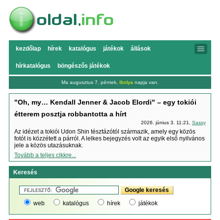
kezdőlap
hírek
katalógus
játékok
állások
hírkatalógus
böngészős játékok
Ma augusztus 7, péntek,
Ibolya
napja van.
"Oh, my… Kendall Jenner & Jacob Elordi" – egy tokiói
étterem posztja robbantotta a hírt
2026. június 3. 11:21,
Sassy
Az idézet a tokiói Udon Shin tésztázótól származik, amely egy közös
fotót is közzétett a párról. A lelkes bejegyzés volt az egyik első nyilvános
jele a közös utazásuknak.
Tovább a teljes cikkre...
Keresés
web
katalógus
hírek
játékok