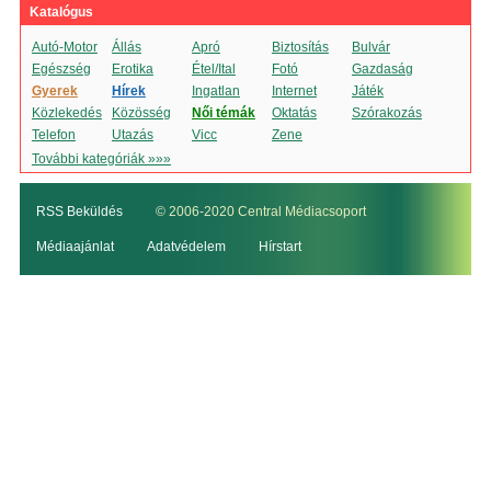
Katalógus
Autó-Motor
Állás
Apró
Biztosítás
Bulvár
Egészség
Erotika
Étel/Ital
Fotó
Gazdaság
Gyerek
Hírek
Ingatlan
Internet
Játék
Közlekedés
Közösség
Női témák
Oktatás
Szórakozás
Telefon
Utazás
Vicc
Zene
További kategóriák »»»
RSS Beküldés
© 2006-2020 Central Médiacsoport
Médiaajánlat
Adatvédelem
Hírstart