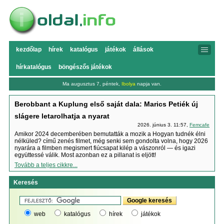
kezdőlap
hírek
katalógus
játékok
állások
hírkatalógus
böngészős játékok
Ma augusztus 7, péntek,
Ibolya
napja van.
Berobbant a Kuplung első saját dala: Marics Petiék új
slágere letarolhatja a nyarat
2026. június 3. 11:57,
Femcafe
Amikor 2024 decemberében bemutatták a mozik a Hogyan tudnék élni
nélküled? című zenés filmet, még senki sem gondolta volna, hogy 2026
nyarára a filmben megismert fiúcsapat kilép a vászonról — és igazi
együttessé válik. Most azonban ez a pillanat is eljött!
Tovább a teljes cikkre...
Keresés
web
katalógus
hírek
játékok