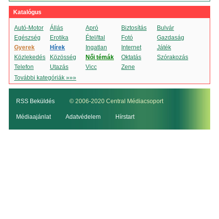
Katalógus
Autó-Motor
Állás
Apró
Biztosítás
Bulvár
Egészség
Erotika
Étel/Ital
Fotó
Gazdaság
Gyerek
Hírek
Ingatlan
Internet
Játék
Közlekedés
Közösség
Női témák
Oktatás
Szórakozás
Telefon
Utazás
Vicc
Zene
További kategóriák »»»
RSS Beküldés
© 2006-2020 Central Médiacsoport
Médiaajánlat
Adatvédelem
Hírstart