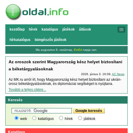
kezdőlap
hírek
katalógus
játékok
állások
hírkatalógus
böngészős játékok
Ma augusztus 9, vasárnap,
Emőd
napja van.
Az oroszok szerint Magyarország kész helyet biztosítani
a béketárgyalásoknak
2026. június 3. 16:09,
AC News
Az MK.ru arról írt, hogy Magyarország kész helyet biztosítani az ukrán-
orosz béketárgyalásoknak, és diplomáciai segítséget is nyújtana.
Tovább a teljes cikkre...
Keresés
web
katalógus
hírek
játékok
Katalógus