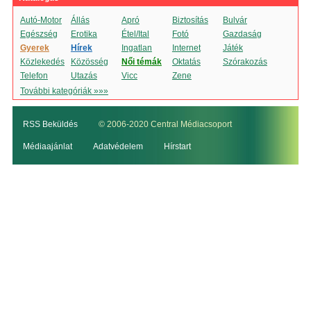
Autó-Motor
Állás
Apró
Biztosítás
Bulvár
Egészség
Erotika
Étel/Ital
Fotó
Gazdaság
Gyerek
Hírek
Ingatlan
Internet
Játék
Közlekedés
Közösség
Női témák
Oktatás
Szórakozás
Telefon
Utazás
Vicc
Zene
További kategóriák »»»
RSS Beküldés
© 2006-2020 Central Médiacsoport
Médiaajánlat
Adatvédelem
Hírstart