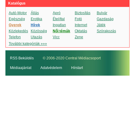
Katalógus
Autó-Motor
Állás
Apró
Biztosítás
Bulvár
Egészség
Erotika
Étel/Ital
Fotó
Gazdaság
Gyerek
Hírek
Ingatlan
Internet
Játék
Közlekedés
Közösség
Női témák
Oktatás
Szórakozás
Telefon
Utazás
Vicc
Zene
További kategóriák »»»
RSS Beküldés
© 2006-2020 Central Médiacsoport
Médiaajánlat
Adatvédelem
Hírstart