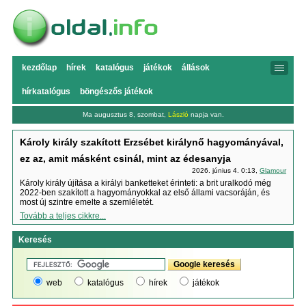
kezdőlap
hírek
katalógus
játékok
állások
hírkatalógus
böngészős játékok
Ma augusztus 8, szombat,
László
napja van.
Károly király szakított Erzsébet királynő hagyományával,
ez az, amit másként csinál, mint az édesanyja
2026. június 4. 0:13,
Glamour
Károly király újítása a királyi banketteket érinteti: a brit uralkodó még
2022-ben szakított a hagyományokkal az első állami vacsoráján, és
most új szintre emelte a szemléletét.
Tovább a teljes cikkre...
Keresés
web
katalógus
hírek
játékok