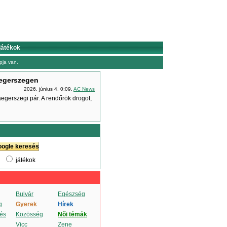
játékok
ja van.
aegerszegen
2026. június 4. 0:09,
AC News
aegerszegi pár. A rendőrök drogot,
játékok
Bulvár
Egészség
g
Gyerek
Hírek
és
Közösség
Női témák
Vicc
Zene