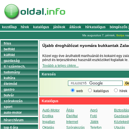
kezdőlap
hírek
katalógus
játékok
állások
hírkatalógus
böngészős 
Ma augusztus 7, péntek,
Ibolya
nap
friss
Újabb droghálózat nyomára bukkantak Zal
belföld
külföld
Közel egy éve árulhatott marihuánát és kokaint egy zal
pénzt és terjesztéshez használt eszközöket foglaltak le.
gazdaság
Tovább a teljes cikkre...
it / számtech.
tudomány
Keresés
kultúra
életmód
gastro
web
katalógus
hírek
bulvár
szórakozás
Katalógus
sport
Autó-Motor
Állás
Apró
Biztosítás
auto-motor
Erotika
Étel/Ital
Fotó
Gazdasá
hírarchívum
Ingatlan
Internet
Játék
Közleked
top 4 óra
Oktatás
Szórakozás
Telefon
Utazás