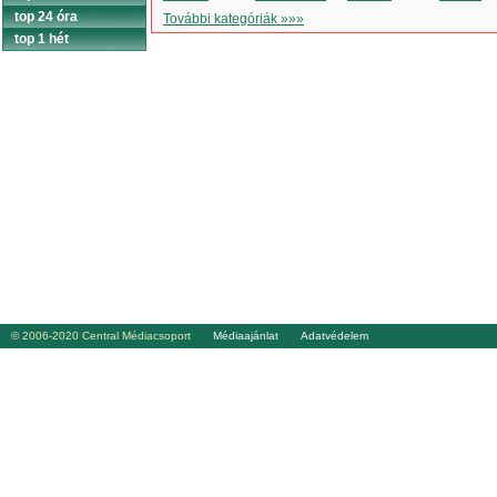
top 24 óra
További kategóriák »»»
top 1 hét
© 2006-2020 Central Médiacsoport
Médiaajánlat
Adatvédelem