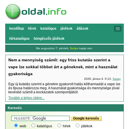
kezdőlap
hírek
katalógus
játékok
állások
hírkatalógus
böngészős játékok
Ma augusztus 7, péntek,
Ibolya
napja van.
Nem a mennyiség számít: egy friss kutatás szerint a
vape íze sokkal többet árt a géneknek, mint a használat
gyakorisága
2026. június 4. 0:13,
Sassy
Egy új kutatás szerint a génekre gyakorolt hatás kétharmadát a vape íze
és típusa határozza meg. A használat gyakorisága és mennyisége jóval
kevésbé számít a kockázatok szempontjából.
Tovább a teljes cikkre...
Keresés
web
katalógus
hírek
játékok