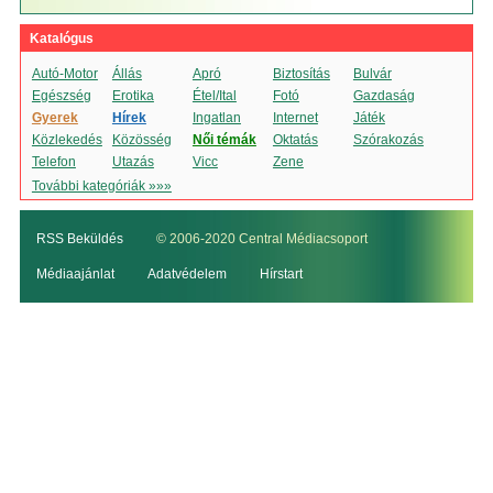
Katalógus
Autó-Motor
Állás
Apró
Biztosítás
Bulvár
Egészség
Erotika
Étel/Ital
Fotó
Gazdaság
Gyerek
Hírek
Ingatlan
Internet
Játék
Közlekedés
Közösség
Női témák
Oktatás
Szórakozás
Telefon
Utazás
Vicc
Zene
További kategóriák »»»
RSS Beküldés
© 2006-2020 Central Médiacsoport
Médiaajánlat
Adatvédelem
Hírstart