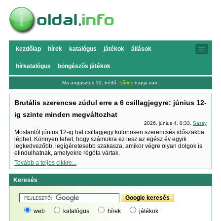
kezdőlap
hírek
katalógus
játékok
állások
hírkatalógus
böngészős játékok
Ma augusztus 10, hétfő,
Lőrinc
napja van.
Brutális szerencse zúdul erre a 6 csillagjegyre: június 12-
ig szinte minden megváltozhat
2026. június 4. 0:33,
Sassy
Mostantól június 12-ig hat csillagjegy különösen szerencsés időszakba
léphet. Könnyen lehet, hogy számukra ez lesz az egész év egyik
legkedvezőbb, legígéretesebb szakasza, amikor végre olyan dolgok is
elindulhatnak, amelyekre régóta vártak.
Tovább a teljes cikkre...
Keresés
web
katalógus
hírek
játékok