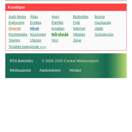
Katalógus
Autó-Motor
Állás
Apró
Biztosítás
Bulvár
Egészség
Erotika
Étel/Ital
Fotó
Gazdaság
Gyerek
Hírek
Ingatlan
Internet
Játék
Közlekedés
Közösség
Női témák
Oktatás
Szórakozás
Telefon
Utazás
Vicc
Zene
További kategóriák »»»
RSS Beküldés
© 2006-2020 Central Médiacsoport
Médiaajánlat
Adatvédelem
Hírstart