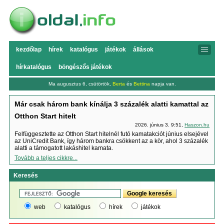
kezdőlap
hírek
katalógus
játékok
állások
hírkatalógus
böngészős játékok
Ma augusztus 6, csütörtök,
Berta
és
Bettina
napja van.
Már csak három bank kínálja 3 százalék alatti kamattal az
Otthon Start hitelt
2026. június 3. 9:51,
Haszon.hu
Felfüggesztette az Otthon Start hitelnél futó kamatakciót június elsejével
az UniCredit Bank, így három bankra csökkent az a kör, ahol 3 százalék
alatti a támogatott lakáshitel kamata.
Tovább a teljes cikkre...
Keresés
web
katalógus
hírek
játékok