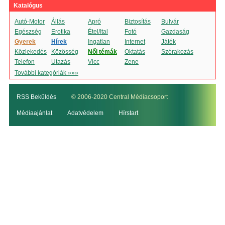
Katalógus
Autó-Motor
Állás
Apró
Biztosítás
Bulvár
Egészség
Erotika
Étel/Ital
Fotó
Gazdaság
Gyerek
Hírek
Ingatlan
Internet
Játék
Közlekedés
Közösség
Női témák
Oktatás
Szórakozás
Telefon
Utazás
Vicc
Zene
További kategóriák »»»
RSS Beküldés
© 2006-2020 Central Médiacsoport
Médiaajánlat
Adatvédelem
Hírstart