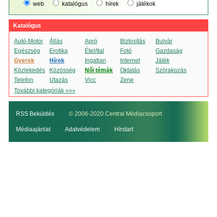
web
katalógus
hírek
játékok
Katalógus
Autó-Motor
Állás
Apró
Biztosítás
Bulvár
Egészség
Erotika
Étel/Ital
Fotó
Gazdaság
Gyerek
Hírek
Ingatlan
Internet
Játék
Közlekedés
Közösség
Női témák
Oktatás
Szórakozás
Telefon
Utazás
Vicc
Zene
További kategóriák »»»
RSS Beküldés
© 2006-2020 Central Médiacsoport
Médiaajánlat
Adatvédelem
Hírstart