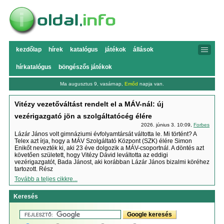
kezdőlap
hírek
katalógus
játékok
állások
hírkatalógus
böngészős játékok
Ma augusztus 9, vasárnap,
Emőd
napja van.
Vitézy vezetőváltást rendelt el a MÁV-nál: új
vezérigazgató jön a szolgáltatócég élére
2026. június 3. 10:09,
Forbes
Lázár János volt gimnáziumi évfolyamtársát váltotta le. Mi történt? A
Telex azt írja, hogy a MÁV Szolgáltató Központ (SZK) élére Simon
Enikőt nevezték ki, aki 23 éve dolgozik a MÁV-csoportnál. A döntés azt
követően született, hogy Vitézy Dávid leváltotta az eddigi
vezérigazgatót, Bada Jánost, aki korábban Lázár János bizalmi köréhez
tartozott. Rész
Tovább a teljes cikkre...
Keresés