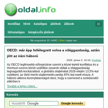
kezdőlap
hírek
katalógus
játékok
állások
hírkatalógus
böngészős játékok
Ma augusztus 10, hétfő,
Lőrinc
napja van.
OECD: már épp fellélegzett volna a világgazdaság, aztán
jött az iráni háború
2026. június 3. 10:19,
Portfolio
Az OECD legfrissebb előrejelzése szerint a közel-keleti konfliktus és a
Hormuzi-szoros körüli szállítási zavarok váltak a világgazdaság
legnagyobb kockázatává: a globális olajkínálat 2026 elején 13,5%-kal
csökkent, az öböl-menti olajtermelés pedig 45%-kal esett vissza. A
háború akkora bizonytalanságot okoz, hogy a szervezet a szokásostól
eltérően k
Tovább a teljes cikkre...
Keresés