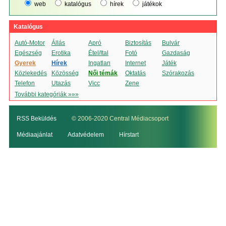
web
katalógus
hírek
játékok
Katalógus
Autó-Motor
Állás
Apró
Biztosítás
Bulvár
Egészség
Erotika
Étel/Ital
Fotó
Gazdaság
Gyerek
Hírek
Ingatlan
Internet
Játék
Közlekedés
Közösség
Női témák
Oktatás
Szórakozás
Telefon
Utazás
Vicc
Zene
További kategóriák »»»
RSS Beküldés
© 2006-2020 Central Médiacsoport
Médiaajánlat
Adatvédelem
Hírstart