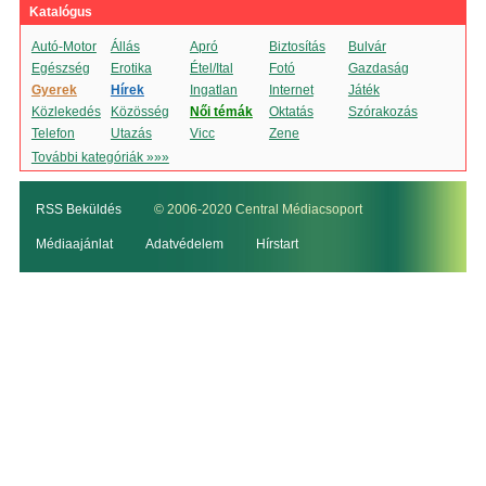
Katalógus
Autó-Motor
Állás
Apró
Biztosítás
Bulvár
Egészség
Erotika
Étel/Ital
Fotó
Gazdaság
Gyerek
Hírek
Ingatlan
Internet
Játék
Közlekedés
Közösség
Női témák
Oktatás
Szórakozás
Telefon
Utazás
Vicc
Zene
További kategóriák »»»
RSS Beküldés
© 2006-2020 Central Médiacsoport
Médiaajánlat
Adatvédelem
Hírstart