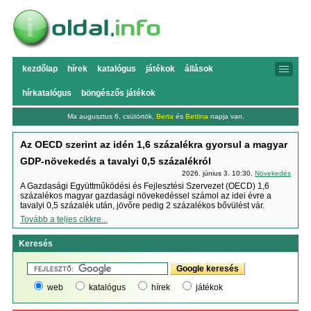
kezdőlap
hírek
katalógus
játékok
állások
hírkatalógus
böngészős játékok
Ma augusztus 6, csütörtök,
Berta
és
Bettina
napja van.
Az OECD szerint az idén 1,6 százalékra gyorsul a magyar
GDP-növekedés a tavalyi 0,5 százalékról
2026. június 3. 10:30,
Növekedés
A Gazdasági Együttműködési és Fejlesztési Szervezet (OECD) 1,6
százalékos magyar gazdasági növekedéssel számol az idei évre a
tavalyi 0,5 százalék után, jövőre pedig 2 százalékos bővülést vár.
Tovább a teljes cikkre...
Keresés
web
katalógus
hírek
játékok