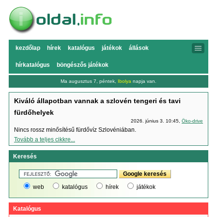
kezdőlap
hírek
katalógus
játékok
állások
hírkatalógus
böngészős játékok
Ma augusztus 7, péntek,
Ibolya
napja van.
Kiváló állapotban vannak a szlovén tengeri és tavi
fürdőhelyek
2026. június 3. 10:45,
Öko-drive
Nincs rossz minősítésű fürdővíz Szlovéniában.
Tovább a teljes cikkre...
Keresés
web
katalógus
hírek
játékok
Katalógus