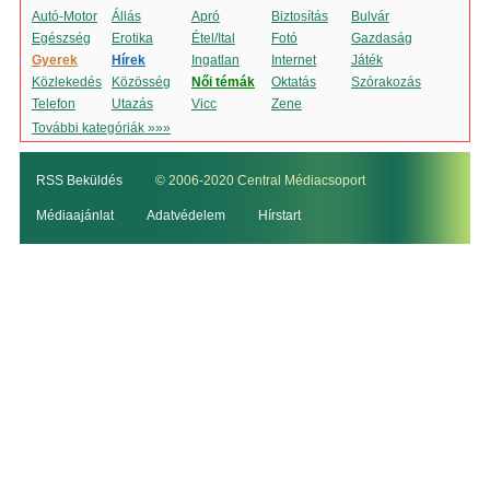
Autó-Motor
Állás
Apró
Biztosítás
Bulvár
Egészség
Erotika
Étel/Ital
Fotó
Gazdaság
Gyerek
Hírek
Ingatlan
Internet
Játék
Közlekedés
Közösség
Női témák
Oktatás
Szórakozás
Telefon
Utazás
Vicc
Zene
További kategóriák »»»
RSS Beküldés
© 2006-2020 Central Médiacsoport
Médiaajánlat
Adatvédelem
Hírstart