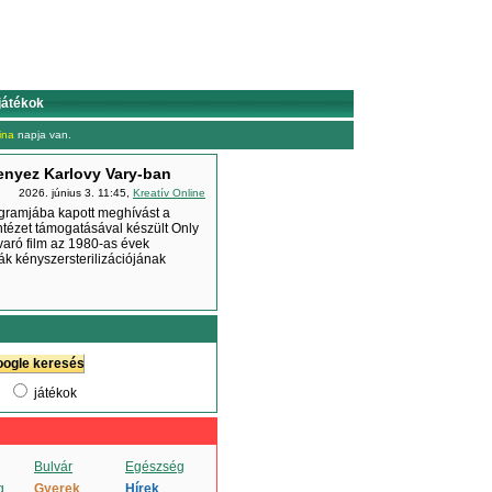
játékok
ina
napja van.
enyez Karlovy Vary-ban
2026. június 3. 11:45,
Kreatív Online
ogramjába kapott meghívást a
tézet támogatásával készült Only
avaró film az 1980-as évek
k kényszersterilizációjának
játékok
Bulvár
Egészség
g
Gyerek
Hírek