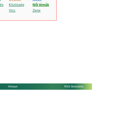
és
Közösség
Női témák
Vicc
Zene
Hírstart
RSS Beküldés