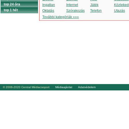
top 24 óra
Ingatlan
Internet
Játék
Közleked
top 1 hét
Oktatás
Szórakozás
Telefon
Utazás
További kategóriák »»»
© 2006-2020 Central Médiacsoport
Médiaajánlat
Adatvédelem