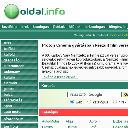
kezdőlap
hírek
katalógus
játékok
állások
hírkatalógus
böngészős 
Ma augusztus 6, csütörtök,
Berta
és
Bett
friss
Proton Cinema gyártásban készült film vers
belföld
külföld
A 60. Karlovy Vary Nemzetközi Filmfesztivál versenypr
szlovák-cseh-magyar koprodukcióban, a Nemzeti Filmin
gazdaság
Beautiful Things to Look At (Forrás) című dráma. A felk
it / számtech.
Csehszlovákiájának egyik legsúlyosabb ügyéről, a romá
gyakorlatáról szól.
tudomány
Tovább a teljes cikkre...
kultúra
életmód
Keresés
gastro
bulvár
szórakozás
web
katalógus
hírek
sport
auto-motor
Katalógus
hírarchívum
Autó-Motor
Állás
Apró
Biztosítás
top 4 óra
Erotika
Étel/Ital
Fotó
Gazdasá