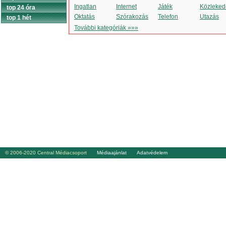
Ingatlan
Internet
Játék
Közleked
top 24 óra
Oktatás
Szórakozás
Telefon
Utazás
top 1 hét
További kategóriák »»»
© 2006-2020 Central Médiacsoport
Médiaajánlat
Adatvédelem