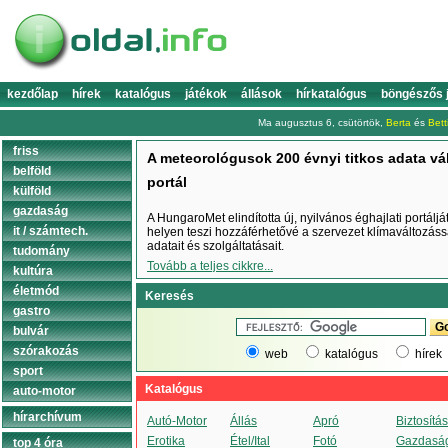
kezdőlap
hírek
katalógus
játékok
állások
hírkatalógus
böngészős 
Ma augusztus 6, csütörtök,
Berta
és
Bett
friss
A meteorológusok 200 évnyi titkos adata váli
belföld
portál
külföld
gazdaság
A HungaroMet elindította új, nyilvános éghajlati portálját
it / számtech.
helyen teszi hozzáférhetővé a szervezet klímaváltozás
adatait és szolgáltatásait.
tudomány
Tovább a teljes cikkre...
kultúra
életmód
Keresés
gastro
bulvár
szórakozás
web
katalógus
hírek
sport
Katalógus
auto-motor
hírarchívum
Autó-Motor
Állás
Apró
Biztosítás
Erotika
Étel/Ital
Fotó
Gazdasá
top 4 óra