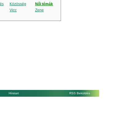
és
Közösség
Női témák
Vicc
Zene
Hírstart
RSS Beküldés