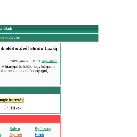
játékok
ina
napja van.
k elérhetővé: elindult az új
2026. június 3. 11:51,
Agroinform
. A hiánypótló felület egy központi
sal kapcsolatos tudásanyagát,
játékok
Bulvár
Egészség
g
Gyerek
Hírek