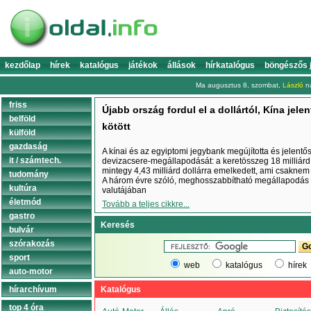
kezdőlap
hírek
katalógus
játékok
állások
hírkatalógus
böngészős 
Ma augusztus 8, szombat,
László
na
friss
Újabb ország fordul el a dollártól, Kína jel
belföld
kötött
külföld
gazdaság
A kínai és az egyiptomi jegybank megújította és jelentős
it / számtech.
devizacsere-megállapodását: a keretösszeg 18 milliárd 
mintegy 4,43 milliárd dollárra emelkedett, ami csaknem
tudomány
A három évre szóló, meghosszabbítható megállapodás cé
kultúra
valutájában
életmód
Tovább a teljes cikkre...
gastro
Keresés
bulvár
szórakozás
sport
web
katalógus
hírek
auto-motor
hírarchívum
Katalógus
top 4 óra