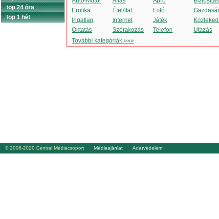
Autó-Motor
Állás
Apró
Biztosítás
top 24 óra
Erotika
Étel/Ital
Fotó
Gazdasá
top 1 hét
Ingatlan
Internet
Játék
Közleked
Oktatás
Szórakozás
Telefon
Utazás
További kategóriák »»»
© 2006-2020 Central Médiacsoport
Médiaajánlat
Adatvédelem