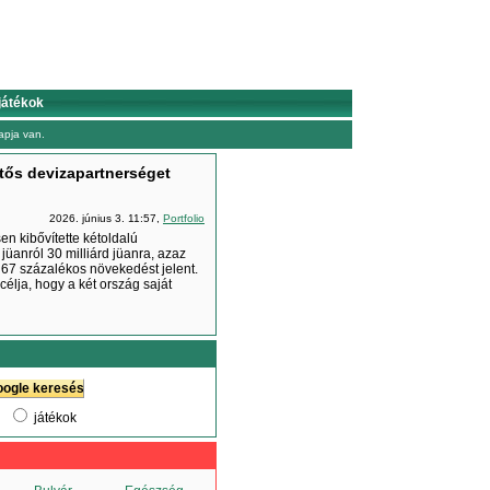
játékok
pja van.
entős devizapartnerséget
2026. június 3. 11:57,
Portfolio
en kibővítette kétoldalú
jüanról 30 milliárd jüanra, azaz
 67 százalékos növekedést jelent.
lja, hogy a két ország saját
játékok