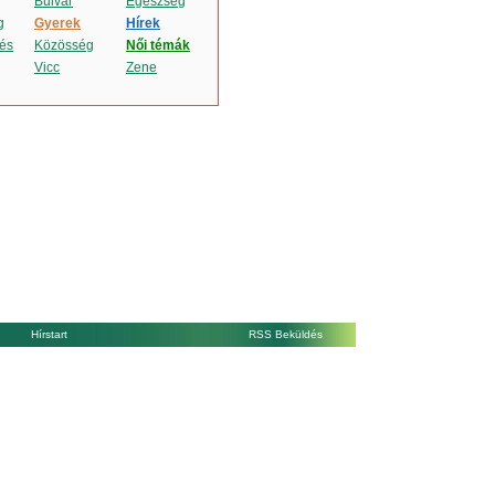
Bulvár
Egészség
g
Gyerek
Hírek
és
Közösség
Női témák
Vicc
Zene
Hírstart
RSS Beküldés