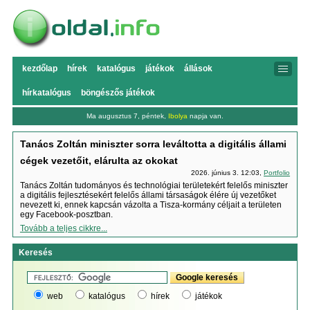
kezdőlap
hírek
katalógus
játékok
állások
hírkatalógus
böngészős játékok
Ma augusztus 7, péntek,
Ibolya
napja van.
Tanács Zoltán miniszter sorra leváltotta a digitális állami
cégek vezetőit, elárulta az okokat
2026. június 3. 12:03,
Portfolio
Tanács Zoltán tudományos és technológiai területekért felelős miniszter
a digitális fejlesztésekért felelős állami társaságok élére új vezetőket
nevezett ki, ennek kapcsán vázolta a Tisza-kormány céljait a területen
egy Facebook-posztban.
Tovább a teljes cikkre...
Keresés
web
katalógus
hírek
játékok