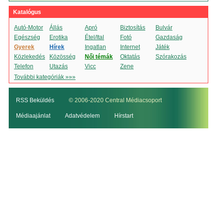
Katalógus
Autó-Motor
Állás
Apró
Biztosítás
Bulvár
Egészség
Erotika
Étel/Ital
Fotó
Gazdaság
Gyerek
Hírek
Ingatlan
Internet
Játék
Közlekedés
Közösség
Női témák
Oktatás
Szórakozás
Telefon
Utazás
Vicc
Zene
További kategóriák »»»
RSS Beküldés
© 2006-2020 Central Médiacsoport
Médiaajánlat
Adatvédelem
Hírstart