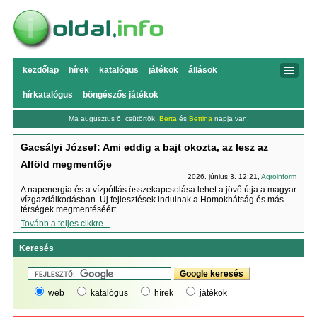
kezdőlap
hírek
katalógus
játékok
állások
hírkatalógus
böngészős játékok
Ma augusztus 6, csütörtök,
Berta
és
Bettina
napja van.
Gacsályi József: Ami eddig a bajt okozta, az lesz az
Alföld megmentője
2026. június 3. 12:21,
Agroinform
A napenergia és a vízpótlás összekapcsolása lehet a jövő útja a magyar
vízgazdálkodásban. Új fejlesztések indulnak a Homokhátság és más
térségek megmentéséért.
Tovább a teljes cikkre...
Keresés
web
katalógus
hírek
játékok