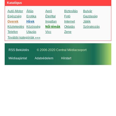
Katalógus
Autó-Motor
Állás
Apró
Biztosítás
Bulvár
Egészség
Erotika
Étel/Ital
Fotó
Gazdaság
Gyerek
Hírek
Ingatlan
Internet
Játék
Közlekedés
Közösség
Női témák
Oktatás
Szórakozás
Telefon
Utazás
Vicc
Zene
További kategóriák »»»
RSS Beküldés
© 2006-2020 Central Médiacsoport
Médiaajánlat
Adatvédelem
Hírstart