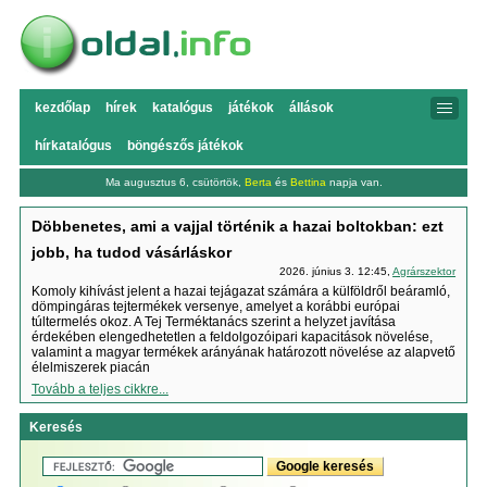
kezdőlap
hírek
katalógus
játékok
állások
hírkatalógus
böngészős játékok
Ma augusztus 6, csütörtök,
Berta
és
Bettina
napja van.
Döbbenetes, ami a vajjal történik a hazai boltokban: ezt
jobb, ha tudod vásárláskor
2026. június 3. 12:45,
Agrárszektor
Komoly kihívást jelent a hazai tejágazat számára a külföldről beáramló,
dömpingáras tejtermékek versenye, amelyet a korábbi európai
túltermelés okoz. A Tej Terméktanács szerint a helyzet javítása
érdekében elengedhetetlen a feldolgozóipari kapacitások növelése,
valamint a magyar termékek arányának határozott növelése az alapvető
élelmiszerek piacán
Tovább a teljes cikkre...
Keresés