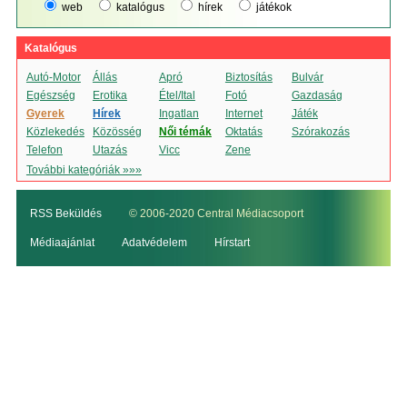
web
katalógus
hírek
játékok
Katalógus
Autó-Motor
Állás
Apró
Biztosítás
Bulvár
Egészség
Erotika
Étel/Ital
Fotó
Gazdaság
Gyerek
Hírek
Ingatlan
Internet
Játék
Közlekedés
Közösség
Női témák
Oktatás
Szórakozás
Telefon
Utazás
Vicc
Zene
További kategóriák »»»
RSS Beküldés
© 2006-2020 Central Médiacsoport
Médiaajánlat
Adatvédelem
Hírstart