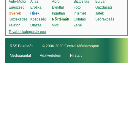
Autó-Motor
Állás
Apró
Biztosítás
Bulvár
Egészség
Erotika
Étel/Ital
Fotó
Gazdaság
Gyerek
Hírek
Ingatlan
Internet
Játék
Közlekedés
Közösség
Női témák
Oktatás
Szórakozás
Telefon
Utazás
Vicc
Zene
További kategóriák »»»
RSS Beküldés
© 2006-2020 Central Médiacsoport
Médiaajánlat
Adatvédelem
Hírstart