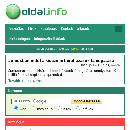
kezdőlap
hírek
katalógus
játékok
állások
hírkatalógus
böngészős játékok
Ma augusztus 7, péntek,
Ibolya
napja van.
Júniusban indul a kisüzemi beruházások támogatása
2026. június 3. 13:03,
Mezőhír
Júniusban indul a kisüzemi beruházások támogatása, amely akár 10
millió forinttal segítheti a gazdákat.
Tovább a teljes cikkre...
Keresés
web
katalógus
hírek
játékok
Katalógus